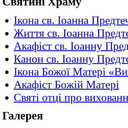
Святині Храму
Ікона св. Іоанна Предте
Життя св. Іоанна Предт
Акафіст св. Іоанну Пред
Канон св. Іоанну Предт
Ікона Божої Матері «В
Акафіст Божій Матері
Святі отці про вихован
Галерея