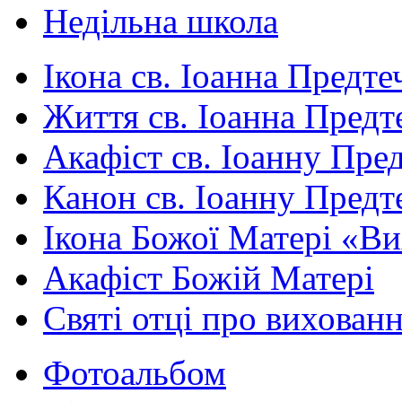
Недільна школа
Ікона св. Іоанна Предте
Життя св. Іоанна Предт
Акафіст св. Іоанну Пред
Канон св. Іоанну Предт
Ікона Божої Матері «В
Акафіст Божій Матері
Святі отці про вихован
Фотоальбом