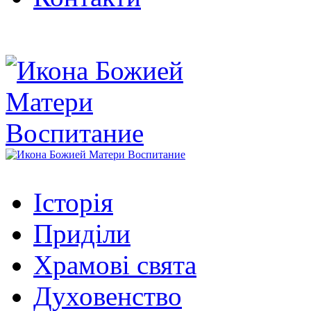
Історія
Приділи
Храмові свята
Духовенство