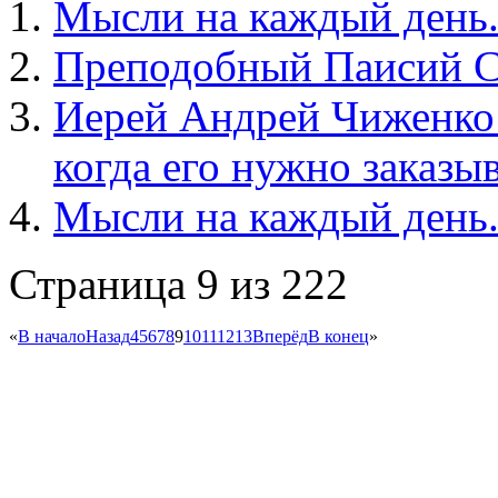
Мысли на каждый день.
Преподобный Паисий Св
Иерей Андрей Чиженко: 
когда его нужно заказы
Мысли на каждый день.
Страница 9 из 222
«
В начало
Назад
4
5
6
7
8
9
10
11
12
13
Вперёд
В конец
»