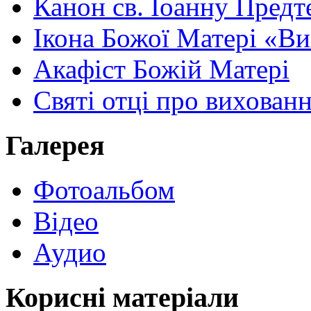
Канон св. Іоанну Предт
Ікона Божої Матері «В
Акафіст Божій Матері
Святі отці про вихован
Галерея
Фотоальбом
Відео
Аудио
Корисні матеріали