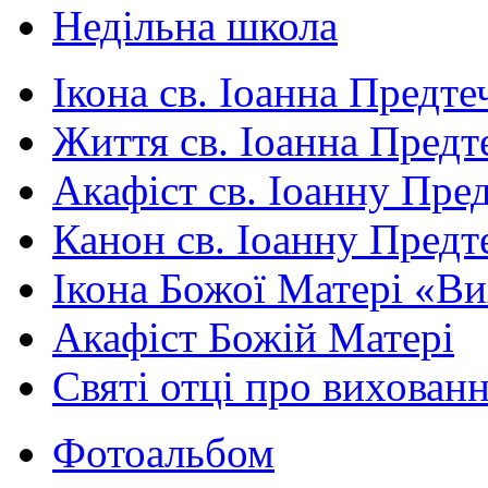
Недільна школа
Ікона св. Іоанна Предте
Життя св. Іоанна Предт
Акафіст св. Іоанну Пред
Канон св. Іоанну Предт
Ікона Божої Матері «В
Акафіст Божій Матері
Святі отці про вихован
Фотоальбом