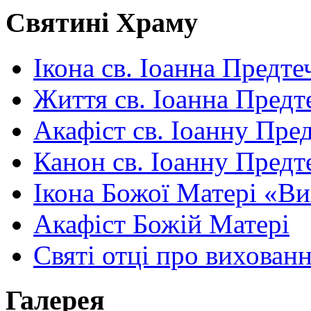
Святині Храму
Ікона св. Іоанна Предте
Життя св. Іоанна Предт
Акафіст св. Іоанну Пред
Канон св. Іоанну Предт
Ікона Божої Матері «В
Акафіст Божій Матері
Святі отці про вихован
Галерея