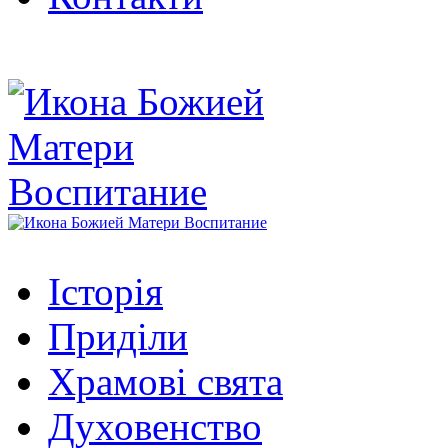
Історія
Приділи
Храмові свята
Духовенство