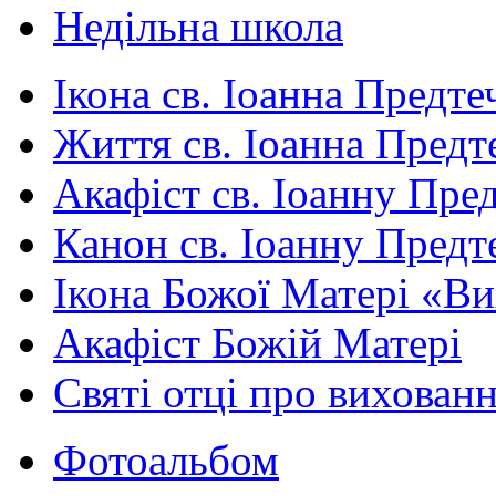
Недільна школа
Ікона св. Іоанна Предте
Життя св. Іоанна Предт
Акафіст св. Іоанну Пред
Канон св. Іоанну Предт
Ікона Божої Матері «В
Акафіст Божій Матері
Святі отці про вихован
Фотоальбом