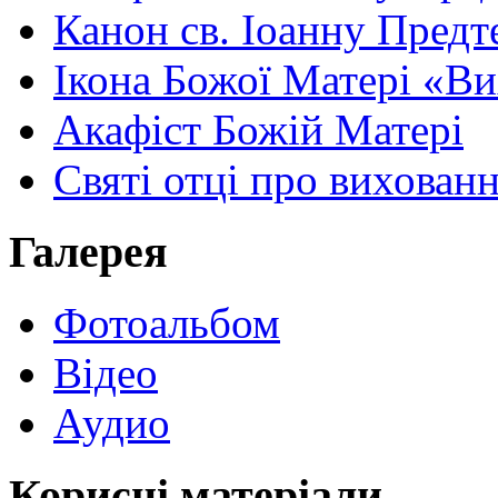
Канон св. Іоанну Предт
Ікона Божої Матері «В
Акафіст Божій Матері
Святі отці про вихован
Галерея
Фотоальбом
Відео
Аудио
Корисні матеріали