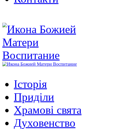
Історія
Приділи
Храмові свята
Духовенство