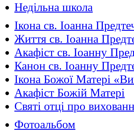
Недільна школа
Ікона св. Іоанна Предте
Життя св. Іоанна Предт
Акафіст св. Іоанну Пред
Канон св. Іоанну Предт
Ікона Божої Матері «В
Акафіст Божій Матері
Святі отці про вихован
Фотоальбом