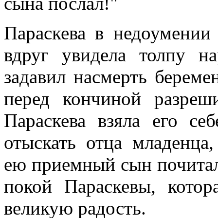
сына послал!"
Параскева в недоумении
вдруг увидела толпу на
задавил насмерть береме
перед кончиной разреш
Параскева взяла его се
отыскать отца младенца
ею приемный сын почитал 
покой Параскевы, котор
великую радость.