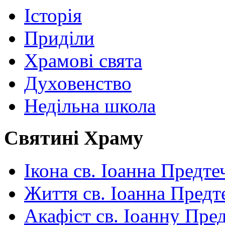
Історія
Приділи
Храмові свята
Духовенство
Недільна школа
Святині Храму
Ікона св. Іоанна Предте
Життя св. Іоанна Предт
Акафіст св. Іоанну Пред