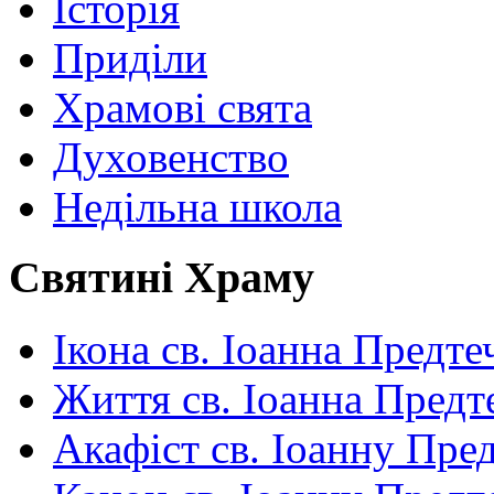
Історія
Приділи
Храмові свята
Духовенство
Недільна школа
Святині Храму
Ікона св. Іоанна Предте
Життя св. Іоанна Предт
Акафіст св. Іоанну Пред