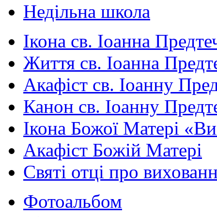
Недільна школа
Ікона св. Іоанна Предте
Життя св. Іоанна Предт
Акафіст св. Іоанну Пред
Канон св. Іоанну Предт
Ікона Божої Матері «В
Акафіст Божій Матері
Святі отці про вихован
Фотоальбом