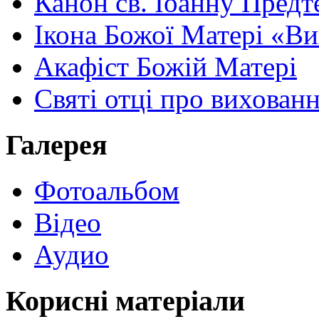
Канон св. Іоанну Предт
Ікона Божої Матері «В
Акафіст Божій Матері
Святі отці про вихован
Галерея
Фотоальбом
Відео
Аудио
Корисні матеріали