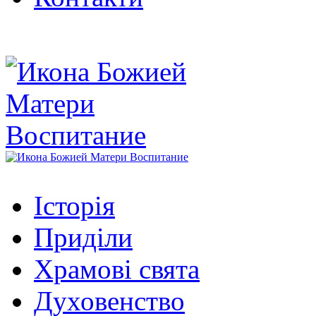
Історія
Приділи
Храмові свята
Духовенство