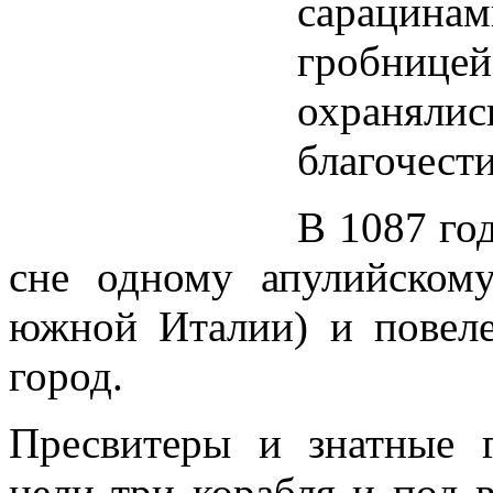
сарацин
гробницей
охраня
благочест
В 1087 го
сне одному апулийском
южной Италии) и повеле
город.
Пресвитеры и знатные 
цели три корабля и под 