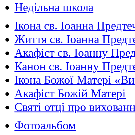
Недільна школа
Ікона св. Іоанна Предте
Життя св. Іоанна Предт
Акафіст св. Іоанну Пред
Канон св. Іоанну Предт
Ікона Божої Матері «В
Акафіст Божій Матері
Святі отці про вихован
Фотоальбом