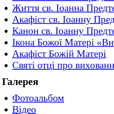
Життя св. Іоанна Предт
Акафіст св. Іоанну Пред
Канон св. Іоанну Предт
Ікона Божої Матері «В
Акафіст Божій Матері
Святі отці про вихован
Галерея
Фотоальбом
Відео