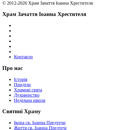
© 2012-2026 Храм Зачаття Іоанна Хрестителя
Храм Зачаття Іоанна Хрестителя
Контакти
Про нас
Історія
Приділи
Храмові свята
Духовенство
Недільна школа
Святині Храму
Ікона св. Іоанна Предтечи
Життя св. Іоанна Предтечі