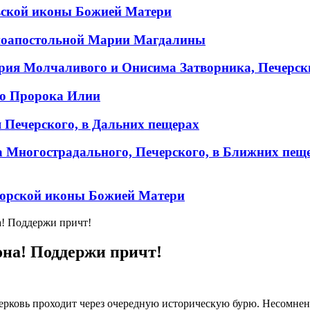
вской иконы Божией Матери
ноапостольной Марии Магдалины
рия Молчаливого и Онисима Затворника, Печерск
го Пророка Илии
 Печерского, в Дальних пещерах
 Многострадального, Печерского, в Ближних пеще
горской иконы Божией Матери
! Поддержи причт!
на! Поддержи причт!
Церковь проходит через очередную историческую бурю. Несомнен