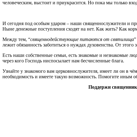
человеческим, выстоит и приукрасится. Но пока мы только вх
И сегодня под особым ударом – наши священнослужители и при
Ныне денежные поступления сходят на нет. Как жить? Как кор
Между тем, “
священнодействующие питаются от святилища
”
лежит обязанность заботиться о нуждах духовенства. От этого
Есть наши собственные семьи, есть знакомые и незнакомые люд
через кого Господь ниспосылает нам бесчисленные блага.
Узнайте у знакомого вам церковнослужителя, имеет ли он в чё
необходимость и имеете такую возможность. Помогите иным об
Поддержи священника!