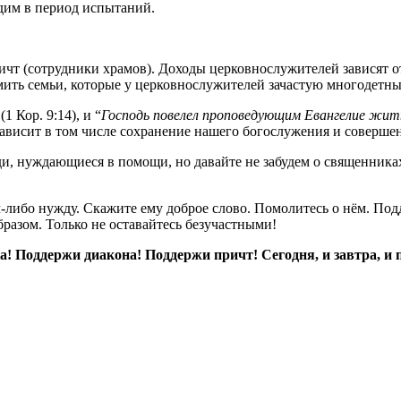
одим в период испытаний.
чт (сотрудники храмов). Доходы церковнослужителей зависят о
мить семьи, которые у церковнослужителей зачастую многодетны
 (1 Кор. 9:14), и “
Господь повелел проповедующим Евангелие жит
 зависит в том числе сохранение нашего богослужения и соверше
и, нуждающиеся в помощи, но давайте не забудем о священниках
м-либо нужду. Скажите ему доброе слово. Помолитесь о нём. Под
разом. Только не оставайтесь безучастными!
 Поддержи диакона! Поддержи причт! Сегодня, и завтра, и пос