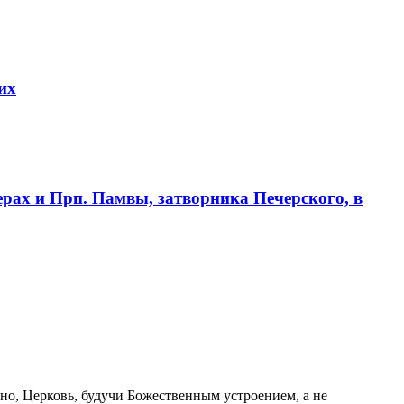
их
рах и Прп. Памвы, затворника Печерского, в
но, Церковь, будучи Божественным устроением, а не