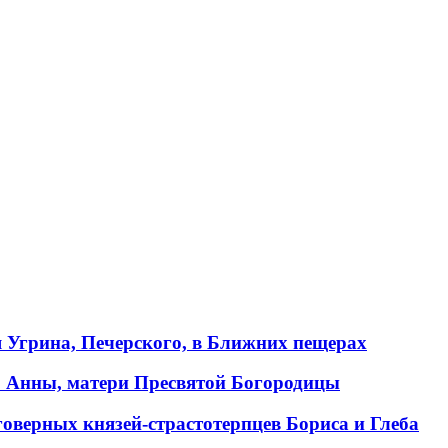
 Угрина, Печерского, в Ближних пещерах
. Анны, матери Пресвятой Богородицы
оверных князей-страстотерпцев Бориса и Глеба