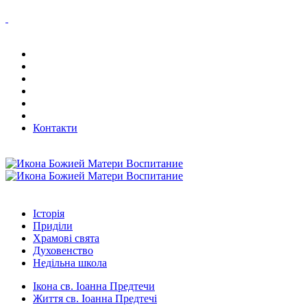
Контакти
Історія
Приділи
Храмові свята
Духовенство
Недільна школа
Ікона св. Іоанна Предтечи
Життя св. Іоанна Предтечі