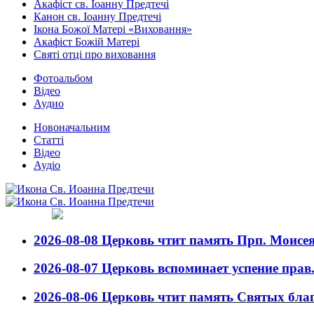
Акафіст св. Іоанну Предтечі
Канон св. Іоанну Предтечі
Ікона Божої Матері «Виховання»
Акафіст Божій Матері
Святі отці про виховання
Фотоальбом
Відео
Аудио
Новоначальним
Статті
Відео
Аудіо
2026-08-08
Церковь чтит память Прп. Моисея
2026-08-07
Церковь вспоминает успение прав
2026-08-06
Церковь чтит память Святых благ