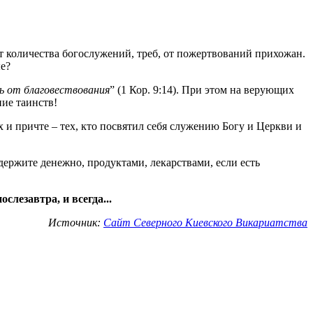
т количества богослужений, треб, от пожертвований прихожан.
е?
ь от благовествования
” (1 Кор. 9:14). При этом на верующих
ние таинств!
 и причте – тех, кто посвятил себя служению Богу и Церкви и
держите денежно, продуктами, лекарствами, если есть
лезавтра, и всегда...
Источник:
Сайт Северного Киевского Викариатства